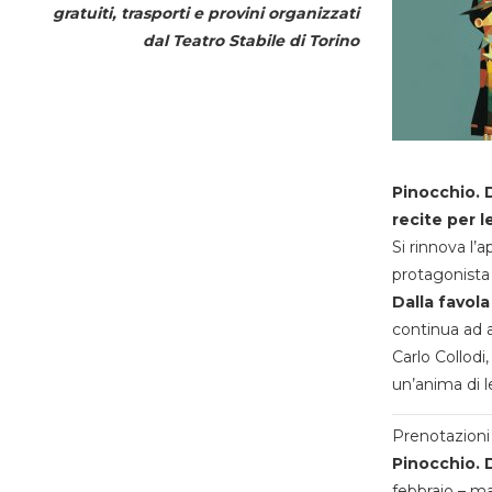
gratuiti, trasporti e provini organizzati
dal
Teatro Stabile di Torino
Pinocchio. D
recite per l
Si rinnova l’
protagonista 
Dalla favola
continua ad a
Carlo Collodi,
un’anima di l
Prenotazioni 
Pinocchio. D
febbraio – m