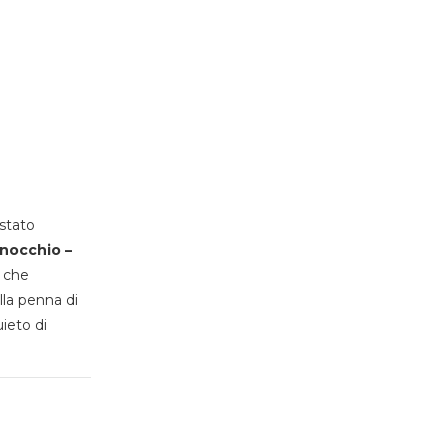
stato
inocchio –
, che
lla penna di
uieto di