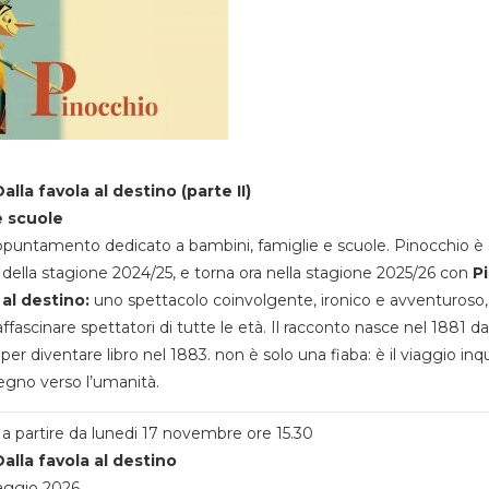
alla favola al destino (parte II)
e scuole
appuntamento dedicato a bambini, famiglie e scuole. Pinocchio è 
della stagione 2024/25, e torna ora nella stagione 2025/26 con
P
 al destino:
uno spettacolo coinvolgente, ironico e avventuroso
ffascinare spettatori di tutte le età. Il racconto nasce nel 1881 da
 per diventare libro nel 1883. non è solo una fiaba: è il viaggio inq
egno verso l’umanità.
a partire da lunedi 17 novembre ore 15.30
alla favola al destino
aggio 2026