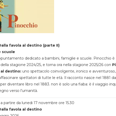
alla favola al destino (parte II)
e scuole
appuntamento dedicato a bambini, famiglie e scuole. Pinocchio è 
della stagione 2024/25, e torna ora nella stagione 2025/26 con
P
 al destino:
uno spettacolo coinvolgente, ironico e avventuroso
ffascinare spettatori di tutte le età. Il racconto nasce nel 1881 da
 per diventare libro nel 1883. non è solo una fiaba: è il viaggio inq
egno verso l’umanità.
a partire da lunedi 17 novembre ore 15.30
alla favola al destino
aggio 2026