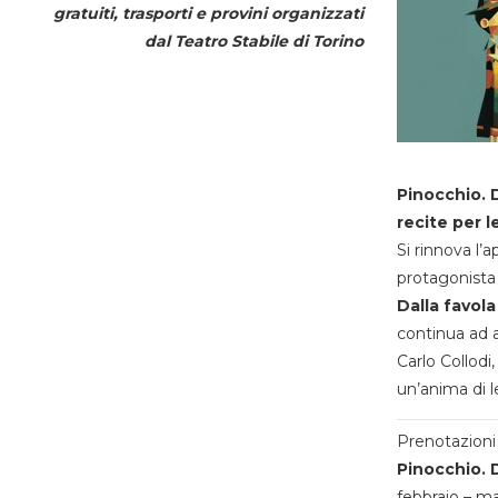
gratuiti, trasporti e provini organizzati
dal
Teatro Stabile di Torino
Pinocchio. D
recite per l
Si rinnova l’
protagonista 
Dalla favola
continua ad a
Carlo Collodi,
un’anima di l
Prenotazioni 
Pinocchio. D
febbraio – m