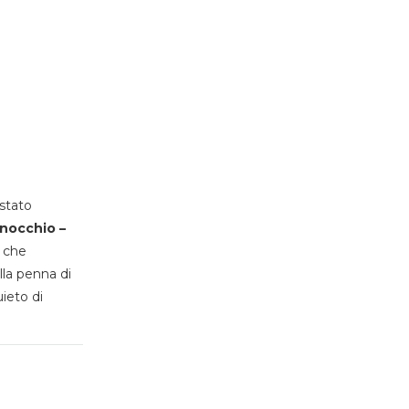
stato
inocchio –
, che
lla penna di
uieto di