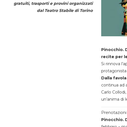
gratuiti, trasporti e provini organizzati
dal
Teatro Stabile di Torino
Pinocchio. D
recite per l
Si rinnova l’
protagonista 
Dalla favola
continua ad a
Carlo Collodi,
un’anima di l
Prenotazioni 
Pinocchio. D
febbraio – m