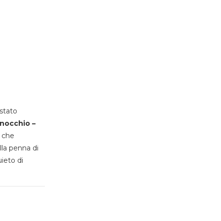
stato
inocchio –
, che
lla penna di
uieto di