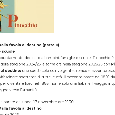
alla favola al destino (parte II)
e scuole
appuntamento dedicato a bambini, famiglie e scuole. Pinocchio è 
della stagione 2024/25, e torna ora nella stagione 2025/26 con
P
 al destino:
uno spettacolo coinvolgente, ironico e avventuroso
ffascinare spettatori di tutte le età. Il racconto nasce nel 1881 da
 per diventare libro nel 1883. non è solo una fiaba: è il viaggio inq
egno verso l’umanità.
a partire da lunedi 17 novembre ore 15.30
alla favola al destino
aggio 2026