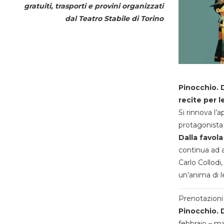
gratuiti, trasporti e provini organizzati
dal
Teatro Stabile di Torino
Pinocchio. D
recite per l
Si rinnova l’
protagonista 
Dalla favola
continua ad a
Carlo Collodi,
un’anima di l
Prenotazioni 
Pinocchio. D
febbraio – m