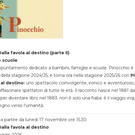
alla favola al destino (parte II)
e scuole
appuntamento dedicato a bambini, famiglie e scuole. Pinocchio è 
della stagione 2024/25, e torna ora nella stagione 2025/26 con
P
 al destino:
uno spettacolo coinvolgente, ironico e avventuroso
ffascinare spettatori di tutte le età. Il racconto nasce nel 1881 da
 per diventare libro nel 1883. non è solo una fiaba: è il viaggio inq
egno verso l’umanità.
a partire da lunedi 17 novembre ore 15.30
alla favola al destino
aggio 2026