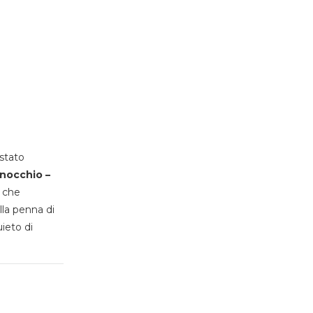
stato
inocchio –
, che
lla penna di
uieto di