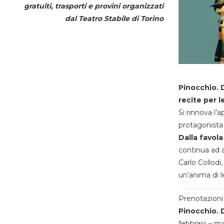
gratuiti, trasporti e provini organizzati
dal
Teatro Stabile di Torino
Pinocchio. D
recite per l
Si rinnova l’
protagonista 
Dalla favola
continua ad a
Carlo Collodi,
un’anima di l
Prenotazioni 
Pinocchio. D
febbraio – m