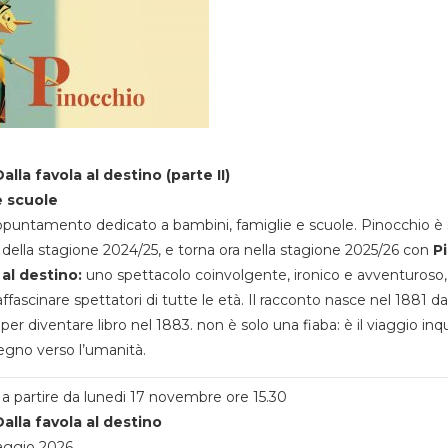
alla favola al destino (parte II)
e scuole
appuntamento dedicato a bambini, famiglie e scuole. Pinocchio è 
della stagione 2024/25, e torna ora nella stagione 2025/26 con
P
 al destino:
uno spettacolo coinvolgente, ironico e avventuroso
ffascinare spettatori di tutte le età. Il racconto nasce nel 1881 da
 per diventare libro nel 1883. non è solo una fiaba: è il viaggio inq
egno verso l’umanità.
a partire da lunedi 17 novembre ore 15.30
alla favola al destino
aggio 2026