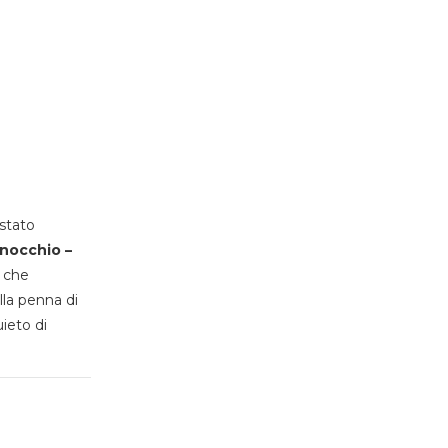
stato
inocchio –
, che
lla penna di
uieto di