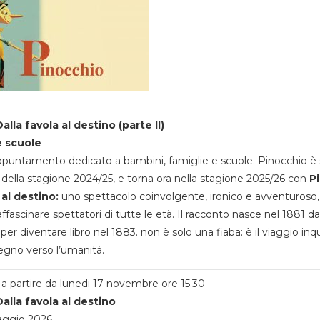
alla favola al destino (parte II)
e scuole
appuntamento dedicato a bambini, famiglie e scuole. Pinocchio è 
della stagione 2024/25, e torna ora nella stagione 2025/26 con
P
 al destino:
uno spettacolo coinvolgente, ironico e avventuroso
ffascinare spettatori di tutte le età. Il racconto nasce nel 1881 da
 per diventare libro nel 1883. non è solo una fiaba: è il viaggio inq
egno verso l’umanità.
a partire da lunedi 17 novembre ore 15.30
alla favola al destino
aggio 2026