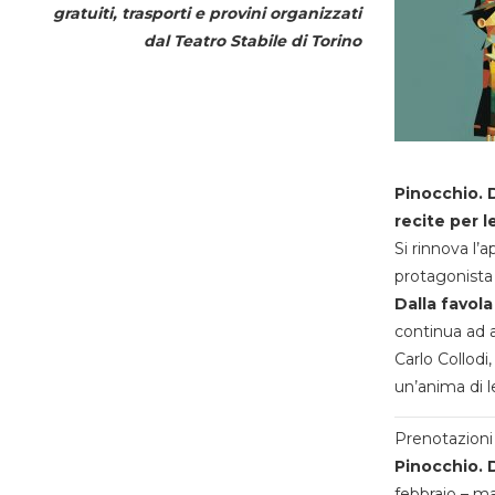
gratuiti, trasporti e provini organizzati
dal
Teatro Stabile di Torino
Pinocchio. D
recite per l
Si rinnova l’
protagonista 
Dalla favola
continua ad a
Carlo Collodi,
un’anima di l
Prenotazioni 
Pinocchio. D
febbraio – m