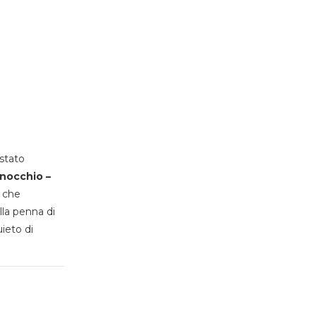
stato
inocchio –
, che
lla penna di
uieto di