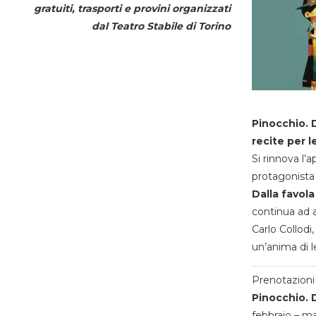
gratuiti, trasporti e provini organizzati
dal
Teatro Stabile di Torino
Pinocchio. D
recite per l
Si rinnova l’
protagonista 
Dalla favola
continua ad a
Carlo Collodi,
un’anima di l
Prenotazioni 
Pinocchio. D
febbraio – m