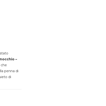
stato
inocchio –
, che
lla penna di
uieto di