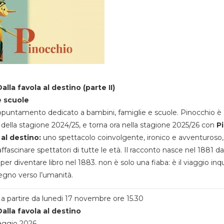
alla favola al destino (parte II)
e scuole
appuntamento dedicato a bambini, famiglie e scuole. Pinocchio è 
della stagione 2024/25, e torna ora nella stagione 2025/26 con
P
 al destino:
uno spettacolo coinvolgente, ironico e avventuroso
ffascinare spettatori di tutte le età. Il racconto nasce nel 1881 da
 per diventare libro nel 1883. non è solo una fiaba: è il viaggio inq
egno verso l’umanità.
a partire da lunedi 17 novembre ore 15.30
alla favola al destino
aggio 2026