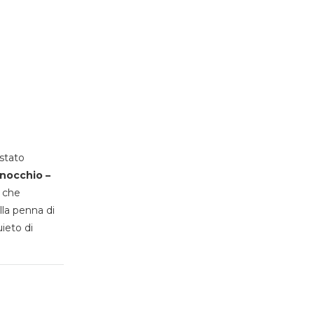
stato
inocchio –
, che
lla penna di
uieto di