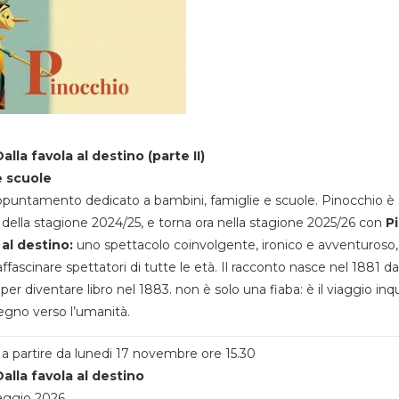
alla favola al destino (parte II)
e scuole
appuntamento dedicato a bambini, famiglie e scuole. Pinocchio è 
della stagione 2024/25, e torna ora nella stagione 2025/26 con
P
 al destino:
uno spettacolo coinvolgente, ironico e avventuroso
ffascinare spettatori di tutte le età. Il racconto nasce nel 1881 da
 per diventare libro nel 1883. non è solo una fiaba: è il viaggio inq
egno verso l’umanità.
a partire da lunedi 17 novembre ore 15.30
alla favola al destino
aggio 2026