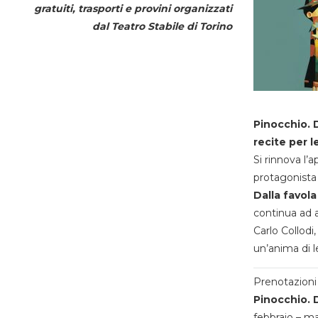
gratuiti, trasporti e provini organizzati
dal
Teatro Stabile di Torino
Pinocchio. D
recite per l
Si rinnova l’
protagonista 
Dalla favola
continua ad a
Carlo Collodi,
un’anima di l
Prenotazioni 
Pinocchio. D
febbraio – m