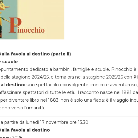
alla favola al destino (parte II)
e scuole
appuntamento dedicato a bambini, famiglie e scuole. Pinocchio è 
della stagione 2024/25, e torna ora nella stagione 2025/26 con
P
 al destino:
uno spettacolo coinvolgente, ironico e avventuroso
ffascinare spettatori di tutte le età. Il racconto nasce nel 1881 da
 per diventare libro nel 1883. non è solo una fiaba: è il viaggio inq
egno verso l’umanità.
a partire da lunedi 17 novembre ore 15.30
alla favola al destino
aggio 2026