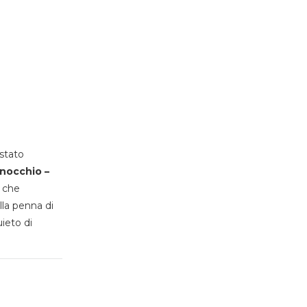
stato
inocchio –
, che
lla penna di
uieto di