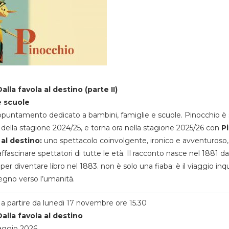
alla favola al destino (parte II)
e scuole
appuntamento dedicato a bambini, famiglie e scuole. Pinocchio è 
della stagione 2024/25, e torna ora nella stagione 2025/26 con
P
 al destino:
uno spettacolo coinvolgente, ironico e avventuroso
ffascinare spettatori di tutte le età. Il racconto nasce nel 1881 da
 per diventare libro nel 1883. non è solo una fiaba: è il viaggio inq
egno verso l’umanità.
a partire da lunedi 17 novembre ore 15.30
alla favola al destino
aggio 2026