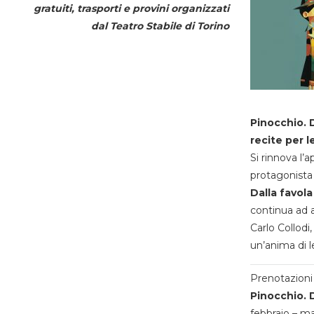
gratuiti, trasporti e provini organizzati
dal
Teatro Stabile di Torino
Pinocchio. D
recite per l
Si rinnova l’
protagonista 
Dalla favola
continua ad a
Carlo Collodi,
un’anima di l
Prenotazioni 
Pinocchio. D
febbraio – m