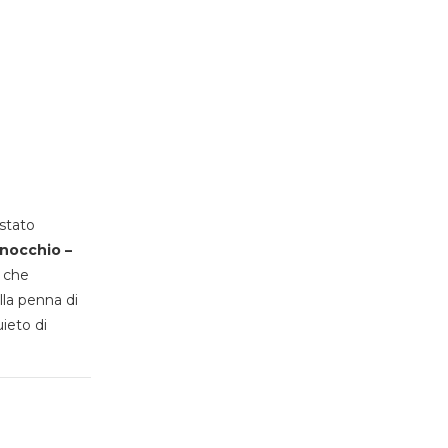
stato
inocchio –
, che
lla penna di
uieto di