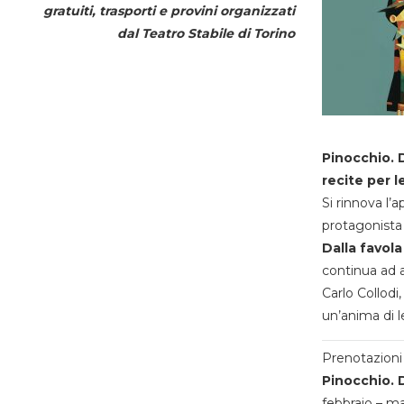
gratuiti, trasporti e provini organizzati
dal
Teatro Stabile di Torino
Pinocchio. D
recite per l
Si rinnova l’
protagonista 
Dalla favola
continua ad a
Carlo Collodi,
un’anima di l
Prenotazioni 
Pinocchio. D
febbraio – m