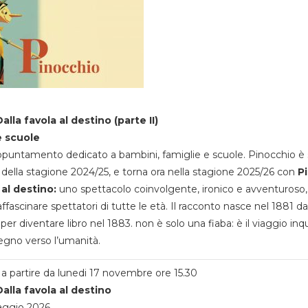
alla favola al destino (parte II)
e scuole
appuntamento dedicato a bambini, famiglie e scuole. Pinocchio è 
della stagione 2024/25, e torna ora nella stagione 2025/26 con
P
 al destino:
uno spettacolo coinvolgente, ironico e avventuroso
ffascinare spettatori di tutte le età. Il racconto nasce nel 1881 da
 per diventare libro nel 1883. non è solo una fiaba: è il viaggio inq
egno verso l’umanità.
a partire da lunedi 17 novembre ore 15.30
alla favola al destino
aggio 2026