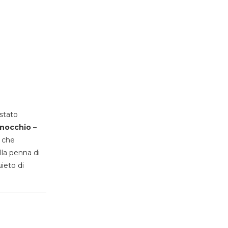
stato
inocchio –
, che
lla penna di
uieto di