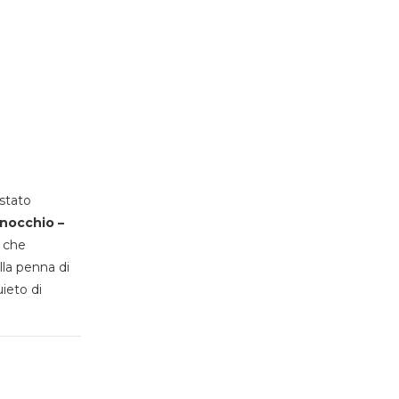
stato
inocchio –
, che
lla penna di
uieto di