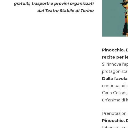
gratuiti, trasporti e provini organizzati
dal
Teatro Stabile di Torino
Pinocchio. D
recite per l
Si rinnova l’
protagonista 
Dalla favola
continua ad a
Carlo Collodi,
un’anima di l
Prenotazioni 
Pinocchio. D
febbraio – m