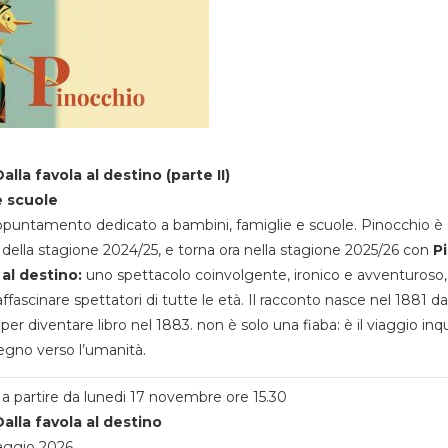
alla favola al destino (parte II)
e scuole
appuntamento dedicato a bambini, famiglie e scuole. Pinocchio è 
della stagione 2024/25, e torna ora nella stagione 2025/26 con
P
 al destino:
uno spettacolo coinvolgente, ironico e avventuroso
ffascinare spettatori di tutte le età. Il racconto nasce nel 1881 da
 per diventare libro nel 1883. non è solo una fiaba: è il viaggio inq
egno verso l’umanità.
a partire da lunedi 17 novembre ore 15.30
alla favola al destino
aggio 2026