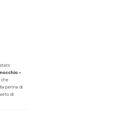
stato
inocchio –
, che
lla penna di
uieto di