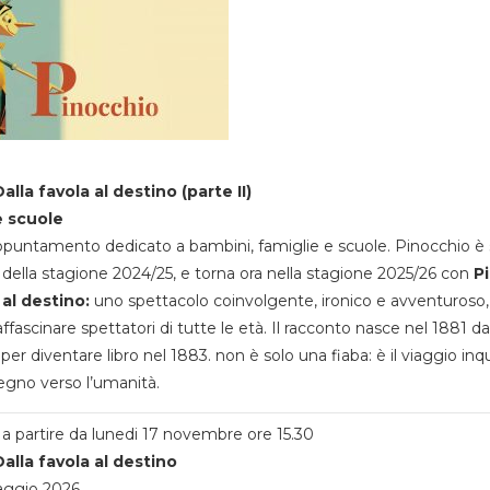
alla favola al destino (parte II)
e scuole
appuntamento dedicato a bambini, famiglie e scuole. Pinocchio è 
della stagione 2024/25, e torna ora nella stagione 2025/26 con
P
 al destino:
uno spettacolo coinvolgente, ironico e avventuroso
ffascinare spettatori di tutte le età. Il racconto nasce nel 1881 da
 per diventare libro nel 1883. non è solo una fiaba: è il viaggio inq
egno verso l’umanità.
a partire da lunedi 17 novembre ore 15.30
alla favola al destino
aggio 2026