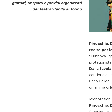
gratuiti, trasporti e provini organizzati
dal
Teatro Stabile di Torino
Pinocchio. D
recite per l
Si rinnova l’
protagonista 
Dalla favola
continua ad a
Carlo Collodi,
un’anima di l
Prenotazioni 
Pinocchio. D
febbraio – m