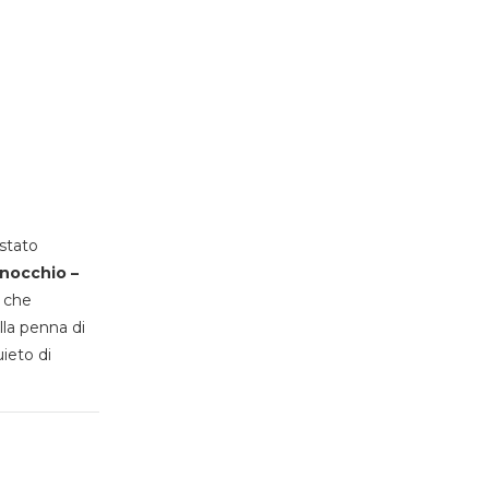
stato
inocchio –
, che
lla penna di
uieto di