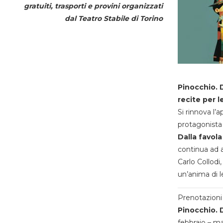
gratuiti, trasporti e provini organizzati
dal
Teatro Stabile di Torino
Pinocchio. D
recite per l
Si rinnova l’
protagonista 
Dalla favola
continua ad a
Carlo Collodi,
un’anima di l
Prenotazioni 
Pinocchio. D
febbraio – m