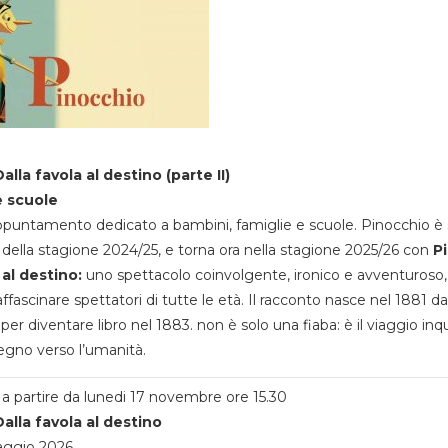
alla favola al destino (parte II)
e scuole
appuntamento dedicato a bambini, famiglie e scuole. Pinocchio è 
della stagione 2024/25, e torna ora nella stagione 2025/26 con
P
 al destino:
uno spettacolo coinvolgente, ironico e avventuroso
ffascinare spettatori di tutte le età. Il racconto nasce nel 1881 da
 per diventare libro nel 1883. non è solo una fiaba: è il viaggio inq
egno verso l’umanità.
a partire da lunedi 17 novembre ore 15.30
alla favola al destino
aggio 2026