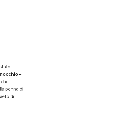
stato
inocchio –
, che
lla penna di
uieto di