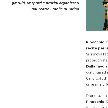
gratuiti, trasporti e provini organizzati
dal
Teatro Stabile di Torino
Pinocchio. D
recite per l
Si rinnova l’
protagonista 
Dalla favola
continua ad a
Carlo Collodi,
un’anima di l
Prenotazioni 
Pinocchio. D
febbraio – m