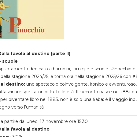
alla favola al destino (parte II)
e scuole
appuntamento dedicato a bambini, famiglie e scuole. Pinocchio è 
della stagione 2024/25, e torna ora nella stagione 2025/26 con
P
 al destino:
uno spettacolo coinvolgente, ironico e avventuroso
ffascinare spettatori di tutte le età. Il racconto nasce nel 1881 da
 per diventare libro nel 1883. non è solo una fiaba: è il viaggio inq
egno verso l’umanità.
a partire da lunedi 17 novembre ore 15.30
alla favola al destino
aggio 2026