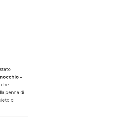
stato
inocchio –
, che
lla penna di
uieto di