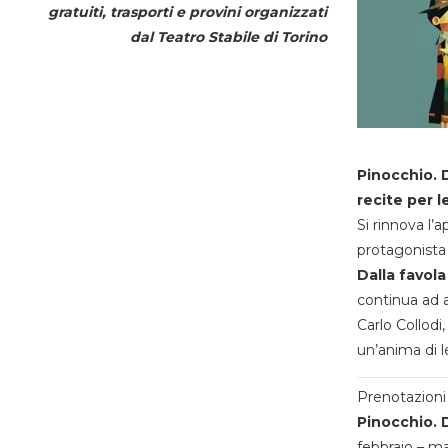
gratuiti, trasporti e provini organizzati
dal
Teatro Stabile di Torino
Pinocchio. D
recite per l
Si rinnova l’
protagonista 
Dalla favola
continua ad a
Carlo Collodi,
un’anima di l
Prenotazioni 
Pinocchio. D
febbraio – m