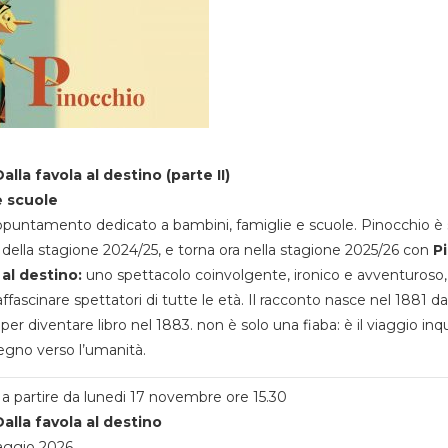
alla favola al destino (parte II)
e scuole
appuntamento dedicato a bambini, famiglie e scuole. Pinocchio è 
della stagione 2024/25, e torna ora nella stagione 2025/26 con
P
 al destino:
uno spettacolo coinvolgente, ironico e avventuroso
ffascinare spettatori di tutte le età. Il racconto nasce nel 1881 da
 per diventare libro nel 1883. non è solo una fiaba: è il viaggio inq
egno verso l’umanità.
a partire da lunedi 17 novembre ore 15.30
alla favola al destino
aggio 2026