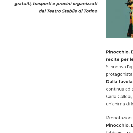
gratuiti, trasporti e provini organizzati
dal
Teatro Stabile di Torino
Pinocchio. D
recite per l
Si rinnova l’
protagonista 
Dalla favola
continua ad a
Carlo Collodi,
un’anima di l
Prenotazioni 
Pinocchio. D
febbraio – m