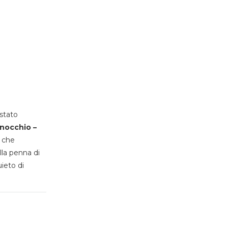
stato
inocchio –
, che
lla penna di
uieto di