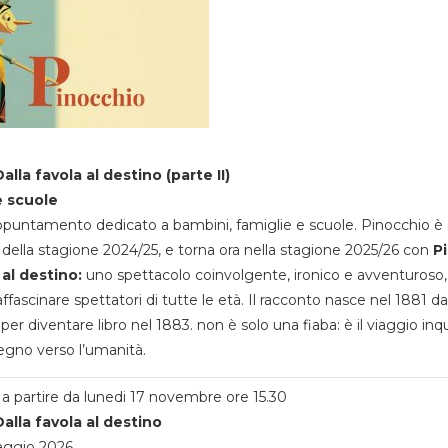
alla favola al destino (parte II)
e scuole
appuntamento dedicato a bambini, famiglie e scuole. Pinocchio è 
della stagione 2024/25, e torna ora nella stagione 2025/26 con
P
 al destino:
uno spettacolo coinvolgente, ironico e avventuroso
ffascinare spettatori di tutte le età. Il racconto nasce nel 1881 da
 per diventare libro nel 1883. non è solo una fiaba: è il viaggio inq
egno verso l’umanità.
a partire da lunedi 17 novembre ore 15.30
alla favola al destino
aggio 2026