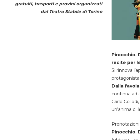
gratuiti, trasporti e provini organizzati
dal
Teatro Stabile di Torino
Pinocchio. D
recite per l
Si rinnova l’
protagonista 
Dalla favola
continua ad a
Carlo Collodi,
un’anima di l
Prenotazioni 
Pinocchio. D
febbraio – m