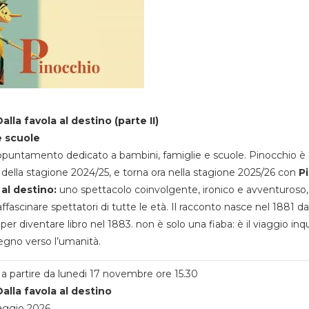
alla favola al destino (parte II)
e scuole
appuntamento dedicato a bambini, famiglie e scuole. Pinocchio è 
della stagione 2024/25, e torna ora nella stagione 2025/26 con
P
 al destino:
uno spettacolo coinvolgente, ironico e avventuroso
ffascinare spettatori di tutte le età. Il racconto nasce nel 1881 da
 per diventare libro nel 1883. non è solo una fiaba: è il viaggio inq
egno verso l’umanità.
a partire da lunedi 17 novembre ore 15.30
alla favola al destino
aggio 2026