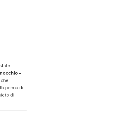
stato
inocchio –
, che
lla penna di
uieto di