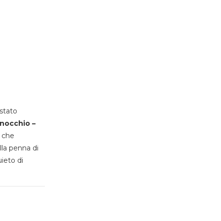
stato
inocchio –
, che
lla penna di
uieto di