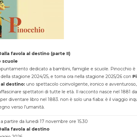
alla favola al destino (parte II)
e scuole
appuntamento dedicato a bambini, famiglie e scuole. Pinocchio è 
della stagione 2024/25, e torna ora nella stagione 2025/26 con
P
 al destino:
uno spettacolo coinvolgente, ironico e avventuroso
ffascinare spettatori di tutte le età. Il racconto nasce nel 1881 da
 per diventare libro nel 1883. non è solo una fiaba: è il viaggio inq
egno verso l’umanità.
a partire da lunedi 17 novembre ore 15.30
alla favola al destino
aggio 2026