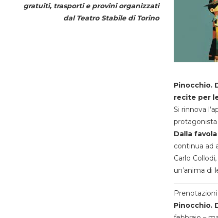
gratuiti, trasporti e provini organizzati
dal
Teatro Stabile di Torino
Pinocchio. D
recite per l
Si rinnova l’
protagonista 
Dalla favola
continua ad a
Carlo Collodi,
un’anima di l
Prenotazioni 
Pinocchio. D
febbraio – m