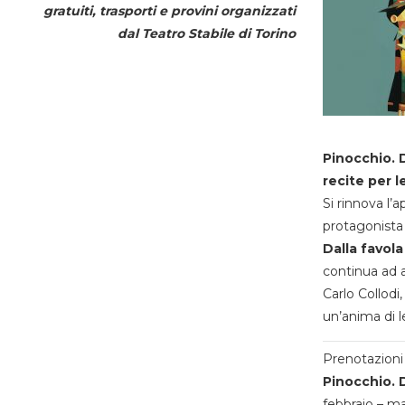
gratuiti, trasporti e provini organizzati
dal
Teatro Stabile di Torino
Pinocchio. D
recite per l
Si rinnova l’
protagonista 
Dalla favola
continua ad a
Carlo Collodi,
un’anima di l
Prenotazioni 
Pinocchio. D
febbraio – m