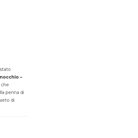
stato
inocchio –
, che
lla penna di
uieto di