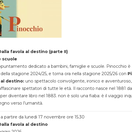
alla favola al destino (parte II)
e scuole
appuntamento dedicato a bambini, famiglie e scuole. Pinocchio è 
della stagione 2024/25, e torna ora nella stagione 2025/26 con
P
 al destino:
uno spettacolo coinvolgente, ironico e avventuroso
ffascinare spettatori di tutte le età. Il racconto nasce nel 1881 da
 per diventare libro nel 1883. non è solo una fiaba: è il viaggio inq
egno verso l’umanità.
a partire da lunedi 17 novembre ore 15.30
alla favola al destino
aggio 2026