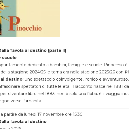
alla favola al destino (parte II)
e scuole
appuntamento dedicato a bambini, famiglie e scuole. Pinocchio è 
della stagione 2024/25, e torna ora nella stagione 2025/26 con
P
 al destino:
uno spettacolo coinvolgente, ironico e avventuroso
ffascinare spettatori di tutte le età. Il racconto nasce nel 1881 da
 per diventare libro nel 1883. non è solo una fiaba: è il viaggio inq
egno verso l’umanità.
a partire da lunedi 17 novembre ore 15.30
alla favola al destino
aggio 2026