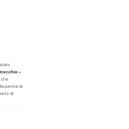
stato
inocchio –
, che
lla penna di
uieto di