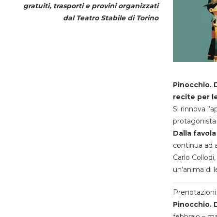
gratuiti, trasporti e provini organizzati
dal
Teatro Stabile di Torino
Pinocchio. D
recite per l
Si rinnova l’
protagonista 
Dalla favola
continua ad a
Carlo Collodi,
un’anima di l
Prenotazioni 
Pinocchio. D
febbraio – m