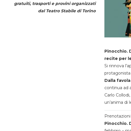
gratuiti, trasporti e provini organizzati
dal
Teatro Stabile di Torino
Pinocchio. D
recite per l
Si rinnova l’
protagonista 
Dalla favola
continua ad a
Carlo Collodi,
un’anima di l
Prenotazioni 
Pinocchio. D
febbraio – m