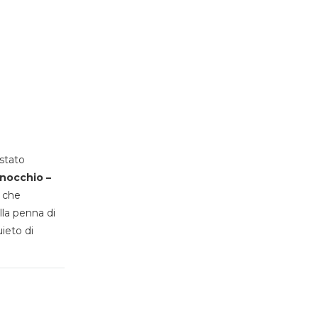
stato
inocchio –
, che
lla penna di
uieto di