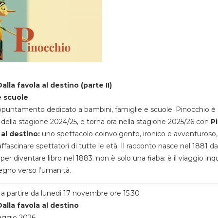
alla favola al destino (parte II)
e scuole
appuntamento dedicato a bambini, famiglie e scuole. Pinocchio è 
della stagione 2024/25, e torna ora nella stagione 2025/26 con
P
 al destino:
uno spettacolo coinvolgente, ironico e avventuroso
ffascinare spettatori di tutte le età. Il racconto nasce nel 1881 da
 per diventare libro nel 1883. non è solo una fiaba: è il viaggio inq
egno verso l’umanità.
a partire da lunedi 17 novembre ore 15.30
alla favola al destino
aggio 2026