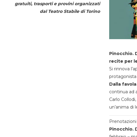
gratuiti, trasporti e provini organizzati
dal
Teatro Stabile di Torino
Pinocchio. D
recite per l
Si rinnova l’
protagonista 
Dalla favola
continua ad a
Carlo Collodi,
un’anima di l
Prenotazioni 
Pinocchio. D
febbraio – m