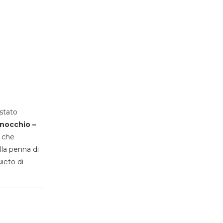
stato
inocchio –
, che
lla penna di
uieto di