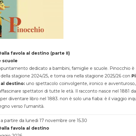
alla favola al destino (parte II)
e scuole
appuntamento dedicato a bambini, famiglie e scuole. Pinocchio è 
della stagione 2024/25, e torna ora nella stagione 2025/26 con
P
 al destino:
uno spettacolo coinvolgente, ironico e avventuroso
ffascinare spettatori di tutte le età. Il racconto nasce nel 1881 da
 per diventare libro nel 1883. non è solo una fiaba: è il viaggio inq
egno verso l’umanità.
a partire da lunedi 17 novembre ore 15.30
alla favola al destino
aggio 2026