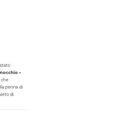
stato
inocchio –
, che
lla penna di
uieto di