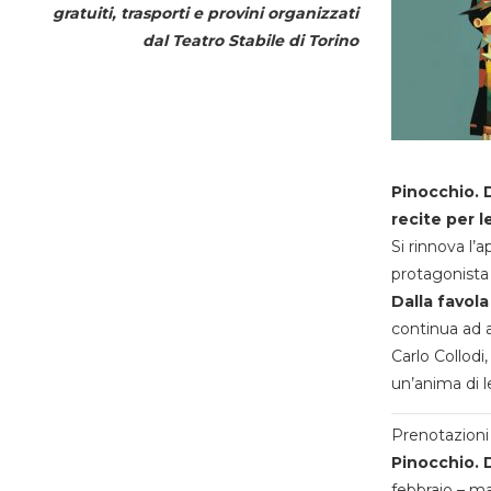
gratuiti, trasporti e provini organizzati
dal
Teatro Stabile di Torino
Pinocchio. D
recite per l
Si rinnova l’
protagonista 
Dalla favola
continua ad a
Carlo Collodi,
un’anima di l
Prenotazioni 
Pinocchio. D
febbraio – m