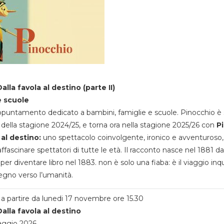
alla favola al destino (parte II)
e scuole
appuntamento dedicato a bambini, famiglie e scuole. Pinocchio è 
della stagione 2024/25, e torna ora nella stagione 2025/26 con
P
 al destino:
uno spettacolo coinvolgente, ironico e avventuroso
ffascinare spettatori di tutte le età. Il racconto nasce nel 1881 da
 per diventare libro nel 1883. non è solo una fiaba: è il viaggio inq
egno verso l’umanità.
a partire da lunedi 17 novembre ore 15.30
alla favola al destino
aggio 2026