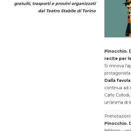
gratuiti, trasporti e provini organizzati
dal
Teatro Stabile di Torino
Pinocchio. D
recite per l
Si rinnova l’
protagonista 
Dalla favola
continua ad a
Carlo Collodi,
un’anima di l
Prenotazioni 
Pinocchio. D
febbraio – m