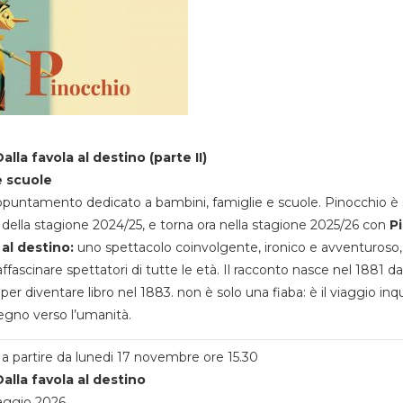
alla favola al destino (parte II)
e scuole
appuntamento dedicato a bambini, famiglie e scuole. Pinocchio è 
della stagione 2024/25, e torna ora nella stagione 2025/26 con
P
 al destino:
uno spettacolo coinvolgente, ironico e avventuroso
ffascinare spettatori di tutte le età. Il racconto nasce nel 1881 da
 per diventare libro nel 1883. non è solo una fiaba: è il viaggio inq
egno verso l’umanità.
a partire da lunedi 17 novembre ore 15.30
alla favola al destino
aggio 2026