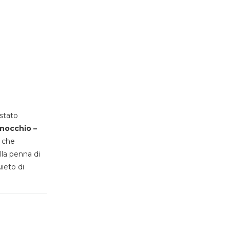
stato
inocchio –
, che
lla penna di
uieto di