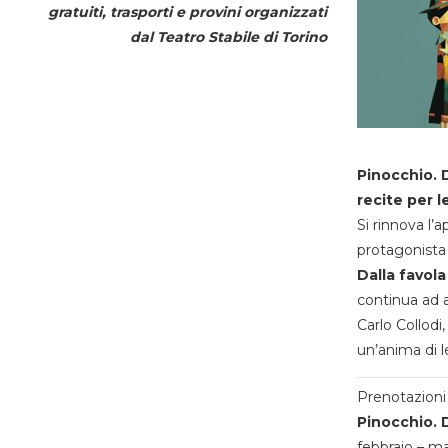
gratuiti, trasporti e provini organizzati
dal
Teatro Stabile di Torino
Pinocchio. D
recite per l
Si rinnova l’
protagonista 
Dalla favola
continua ad a
Carlo Collodi,
un’anima di l
Prenotazioni 
Pinocchio. D
febbraio – m