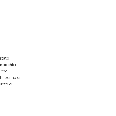
stato
inocchio –
, che
lla penna di
uieto di