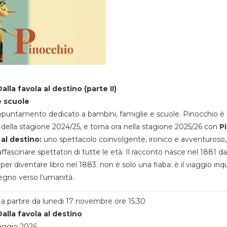
alla favola al destino (parte II)
e scuole
appuntamento dedicato a bambini, famiglie e scuole. Pinocchio è 
della stagione 2024/25, e torna ora nella stagione 2025/26 con
P
 al destino:
uno spettacolo coinvolgente, ironico e avventuroso
ffascinare spettatori di tutte le età. Il racconto nasce nel 1881 da
 per diventare libro nel 1883. non è solo una fiaba: è il viaggio inq
egno verso l’umanità.
a partire da lunedi 17 novembre ore 15.30
alla favola al destino
aggio 2026