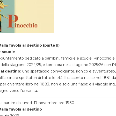
alla favola al destino (parte II)
e scuole
appuntamento dedicato a bambini, famiglie e scuole. Pinocchio è 
della stagione 2024/25, e torna ora nella stagione 2025/26 con
P
 al destino:
uno spettacolo coinvolgente, ironico e avventuroso
ffascinare spettatori di tutte le età. Il racconto nasce nel 1881 da
 per diventare libro nel 1883. non è solo una fiaba: è il viaggio inq
egno verso l’umanità.
a partire da lunedi 17 novembre ore 15.30
alla favola al destino
aggio 2026