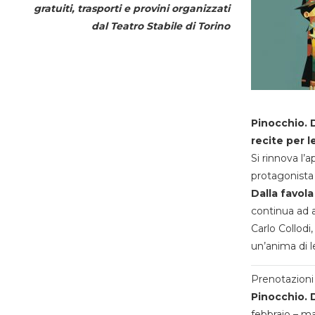
gratuiti, trasporti e provini organizzati
dal
Teatro Stabile di Torino
Pinocchio. D
recite per l
Si rinnova l’
protagonista 
Dalla favola
continua ad a
Carlo Collodi,
un’anima di l
Prenotazioni 
Pinocchio. D
febbraio – m