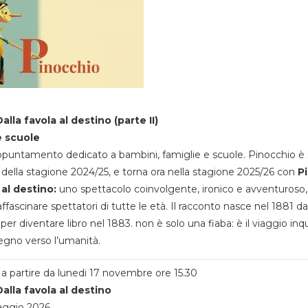
alla favola al destino (parte II)
e scuole
appuntamento dedicato a bambini, famiglie e scuole. Pinocchio è 
della stagione 2024/25, e torna ora nella stagione 2025/26 con
P
 al destino:
uno spettacolo coinvolgente, ironico e avventuroso
ffascinare spettatori di tutte le età. Il racconto nasce nel 1881 da
 per diventare libro nel 1883. non è solo una fiaba: è il viaggio inq
egno verso l’umanità.
a partire da lunedi 17 novembre ore 15.30
alla favola al destino
aggio 2026