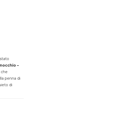
stato
inocchio –
, che
lla penna di
uieto di