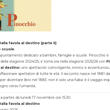
alla favola al destino (parte II)
e scuole
appuntamento dedicato a bambini, famiglie e scuole. Pinocchio è 
della stagione 2024/25, e torna ora nella stagione 2025/26 con
P
 al destino:
uno spettacolo coinvolgente, ironico e avventuroso
ffascinare spettatori di tutte le età. Il racconto nasce nel 1881 da
 per diventare libro nel 1883. non è solo una fiaba: è il viaggio inq
egno verso l’umanità.
a partire da lunedi 17 novembre ore 15.30
alla favola al destino
aggio 2026