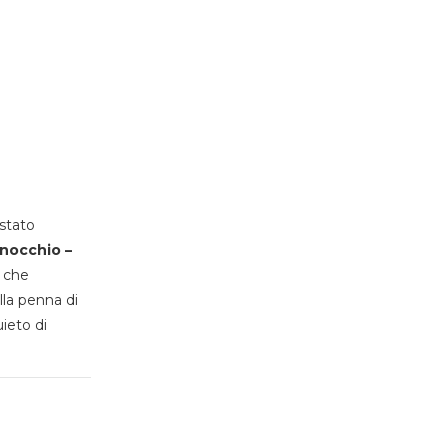
stato
inocchio –
, che
lla penna di
uieto di