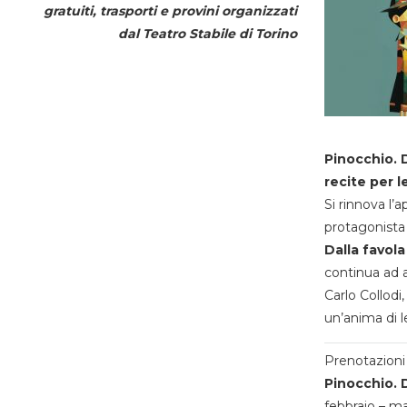
gratuiti, trasporti e provini organizzati
dal
Teatro Stabile di Torino
Pinocchio. D
recite per l
Si rinnova l’
protagonista 
Dalla favola
continua ad a
Carlo Collodi,
un’anima di l
Prenotazioni 
Pinocchio. D
febbraio – m