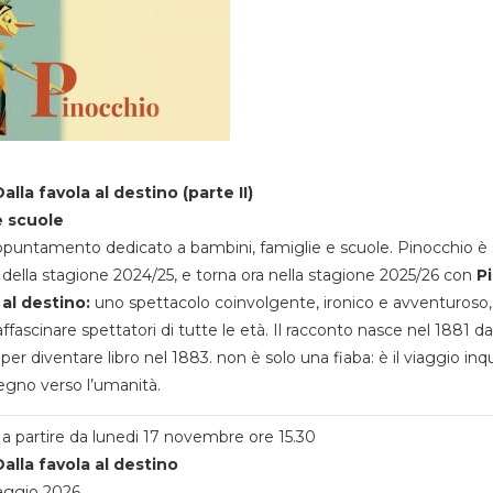
alla favola al destino (parte II)
e scuole
appuntamento dedicato a bambini, famiglie e scuole. Pinocchio è 
della stagione 2024/25, e torna ora nella stagione 2025/26 con
P
 al destino:
uno spettacolo coinvolgente, ironico e avventuroso
ffascinare spettatori di tutte le età. Il racconto nasce nel 1881 da
 per diventare libro nel 1883. non è solo una fiaba: è il viaggio inq
egno verso l’umanità.
a partire da lunedi 17 novembre ore 15.30
alla favola al destino
aggio 2026