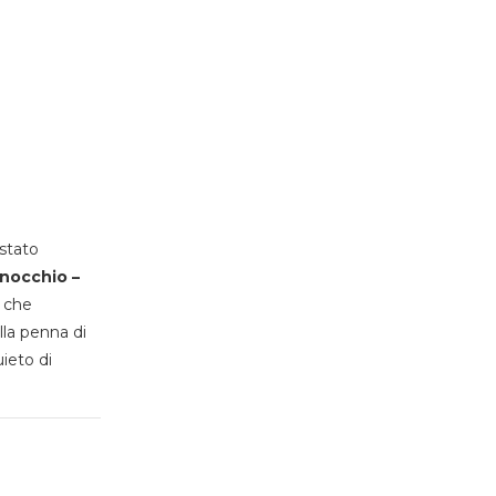
stato
inocchio –
, che
lla penna di
uieto di