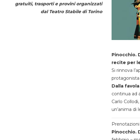
gratuiti, trasporti e provini organizzati
dal
Teatro Stabile di Torino
Pinocchio. D
recite per l
Si rinnova l’
protagonista 
Dalla favola
continua ad a
Carlo Collodi,
un’anima di l
Prenotazioni 
Pinocchio. D
febbraio – m