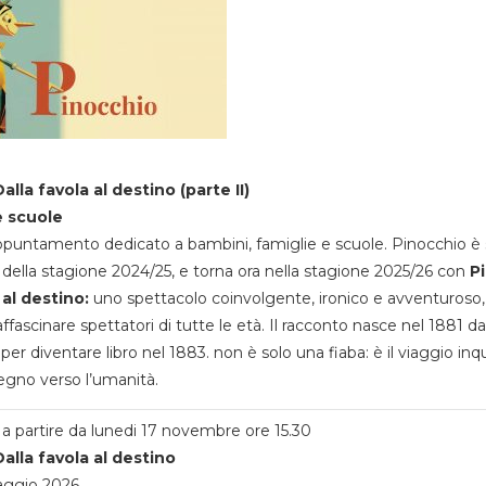
alla favola al destino (parte II)
e scuole
appuntamento dedicato a bambini, famiglie e scuole. Pinocchio è 
della stagione 2024/25, e torna ora nella stagione 2025/26 con
P
 al destino:
uno spettacolo coinvolgente, ironico e avventuroso
ffascinare spettatori di tutte le età. Il racconto nasce nel 1881 da
 per diventare libro nel 1883. non è solo una fiaba: è il viaggio inq
egno verso l’umanità.
a partire da lunedi 17 novembre ore 15.30
alla favola al destino
aggio 2026