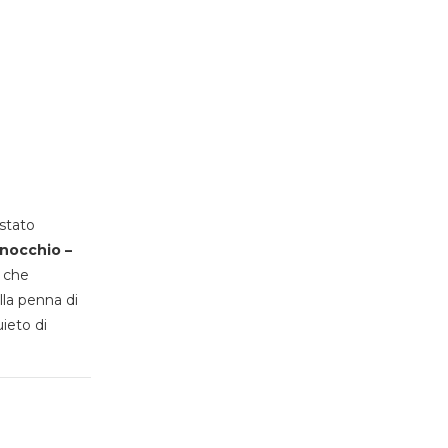
stato
inocchio –
, che
lla penna di
uieto di