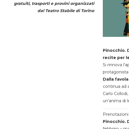
gratuiti, trasporti e provini organizzati
dal
Teatro Stabile di Torino
Pinocchio. D
recite per l
Si rinnova l’
protagonista 
Dalla favola
continua ad a
Carlo Collodi,
un’anima di l
Prenotazioni 
Pinocchio. D
febbraio – m