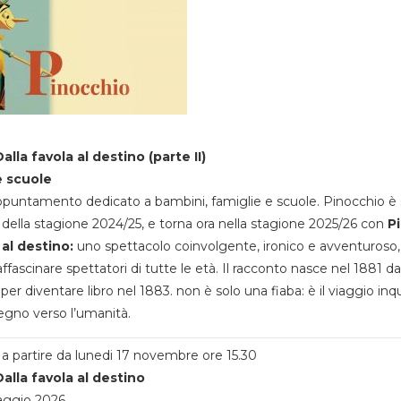
alla favola al destino (parte II)
e scuole
appuntamento dedicato a bambini, famiglie e scuole. Pinocchio è 
della stagione 2024/25, e torna ora nella stagione 2025/26 con
P
 al destino:
uno spettacolo coinvolgente, ironico e avventuroso
ffascinare spettatori di tutte le età. Il racconto nasce nel 1881 da
 per diventare libro nel 1883. non è solo una fiaba: è il viaggio inq
egno verso l’umanità.
a partire da lunedi 17 novembre ore 15.30
alla favola al destino
aggio 2026