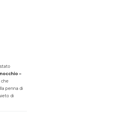
stato
inocchio –
, che
lla penna di
uieto di