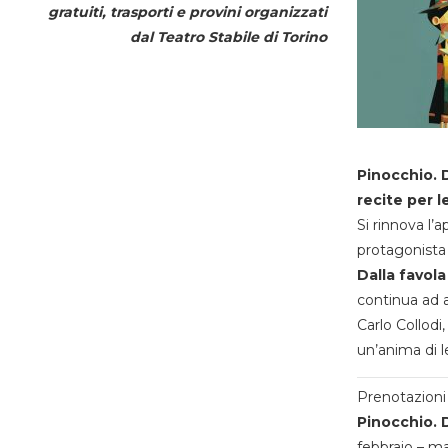
gratuiti, trasporti e provini organizzati
dal
Teatro Stabile di Torino
Pinocchio. D
recite per l
Si rinnova l’
protagonista 
Dalla favola
continua ad a
Carlo Collodi,
un’anima di l
Prenotazioni 
Pinocchio. D
febbraio – m