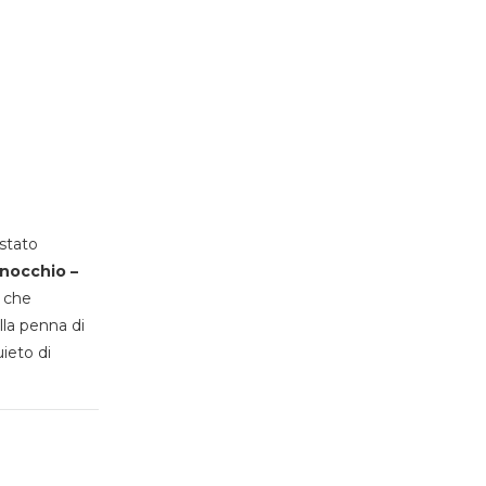
stato
inocchio –
, che
lla penna di
uieto di