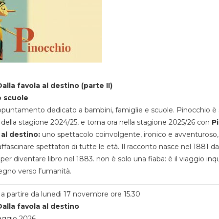
alla favola al destino (parte II)
e scuole
appuntamento dedicato a bambini, famiglie e scuole. Pinocchio è 
della stagione 2024/25, e torna ora nella stagione 2025/26 con
P
 al destino:
uno spettacolo coinvolgente, ironico e avventuroso
ffascinare spettatori di tutte le età. Il racconto nasce nel 1881 da
 per diventare libro nel 1883. non è solo una fiaba: è il viaggio inq
egno verso l’umanità.
a partire da lunedi 17 novembre ore 15.30
alla favola al destino
aggio 2026