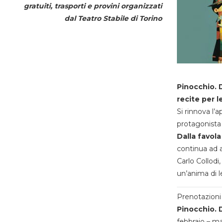
gratuiti, trasporti e provini organizzati
dal
Teatro Stabile di Torino
Pinocchio. D
recite per l
Si rinnova l’
protagonista 
Dalla favola
continua ad a
Carlo Collodi,
un’anima di l
Prenotazioni 
Pinocchio. D
febbraio – m