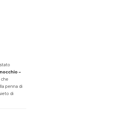
stato
inocchio –
, che
lla penna di
uieto di