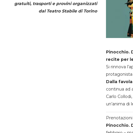
gratuiti, trasporti e provini organizzati
dal
Teatro Stabile di Torino
Pinocchio. D
recite per l
Si rinnova l’
protagonista 
Dalla favola
continua ad a
Carlo Collodi,
un’anima di l
Prenotazioni 
Pinocchio. D
febbraio – m