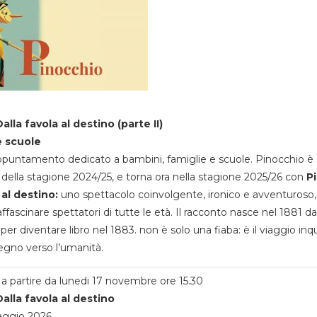
alla favola al destino (parte II)
e scuole
appuntamento dedicato a bambini, famiglie e scuole. Pinocchio è 
della stagione 2024/25, e torna ora nella stagione 2025/26 con
P
 al destino:
uno spettacolo coinvolgente, ironico e avventuroso
ffascinare spettatori di tutte le età. Il racconto nasce nel 1881 da
 per diventare libro nel 1883. non è solo una fiaba: è il viaggio inq
egno verso l’umanità.
a partire da lunedi 17 novembre ore 15.30
alla favola al destino
aggio 2026