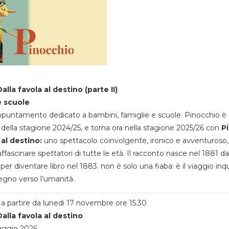
alla favola al destino (parte II)
e scuole
appuntamento dedicato a bambini, famiglie e scuole. Pinocchio è 
della stagione 2024/25, e torna ora nella stagione 2025/26 con
P
 al destino:
uno spettacolo coinvolgente, ironico e avventuroso
ffascinare spettatori di tutte le età. Il racconto nasce nel 1881 da
 per diventare libro nel 1883. non è solo una fiaba: è il viaggio inq
egno verso l’umanità.
a partire da lunedi 17 novembre ore 15.30
alla favola al destino
aggio 2026