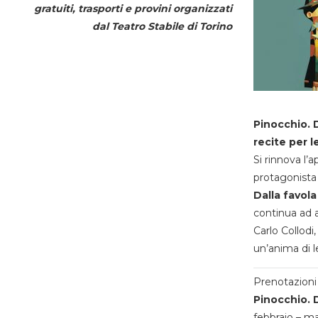
gratuiti, trasporti e provini organizzati
dal
Teatro Stabile di Torino
Pinocchio. D
recite per l
Si rinnova l’
protagonista 
Dalla favola
continua ad a
Carlo Collodi,
un’anima di l
Prenotazioni 
Pinocchio. D
febbraio – m