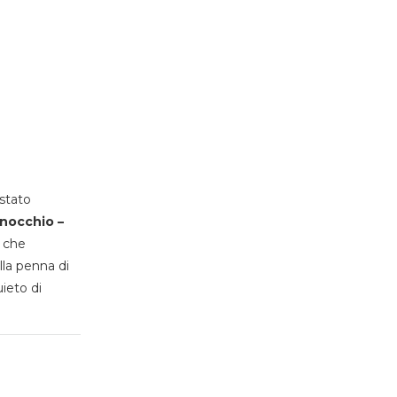
stato
inocchio –
, che
lla penna di
uieto di