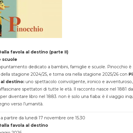
alla favola al destino (parte II)
e scuole
appuntamento dedicato a bambini, famiglie e scuole. Pinocchio è 
della stagione 2024/25, e torna ora nella stagione 2025/26 con
P
 al destino:
uno spettacolo coinvolgente, ironico e avventuroso
ffascinare spettatori di tutte le età. Il racconto nasce nel 1881 da
 per diventare libro nel 1883. non è solo una fiaba: è il viaggio inq
egno verso l’umanità.
a partire da lunedi 17 novembre ore 15.30
alla favola al destino
aggio 2026