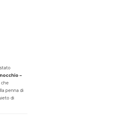
stato
inocchio –
, che
lla penna di
uieto di