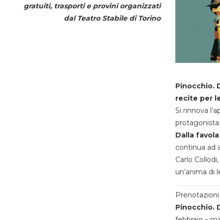
gratuiti, trasporti e provini organizzati
dal
Teatro Stabile di Torino
Pinocchio. D
recite per l
Si rinnova l’
protagonista 
Dalla favola
continua ad a
Carlo Collodi,
un’anima di l
Prenotazioni 
Pinocchio. D
febbraio – m