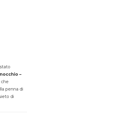
stato
inocchio –
, che
lla penna di
uieto di