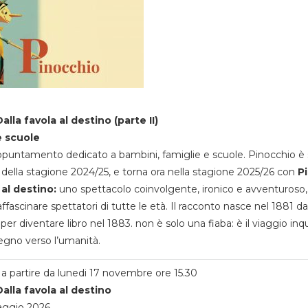
alla favola al destino (parte II)
e scuole
appuntamento dedicato a bambini, famiglie e scuole. Pinocchio è 
della stagione 2024/25, e torna ora nella stagione 2025/26 con
P
 al destino:
uno spettacolo coinvolgente, ironico e avventuroso
ffascinare spettatori di tutte le età. Il racconto nasce nel 1881 da
 per diventare libro nel 1883. non è solo una fiaba: è il viaggio inq
egno verso l’umanità.
a partire da lunedi 17 novembre ore 15.30
alla favola al destino
aggio 2026