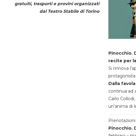
gratuiti, trasporti e provini organizzati
dal
Teatro Stabile di Torino
Pinocchio. D
recite per l
Si rinnova l’
protagonista 
Dalla favola
continua ad a
Carlo Collodi,
un’anima di l
Prenotazioni 
Pinocchio. D
febbraio – m