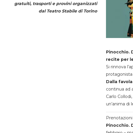
gratuiti, trasporti e provini organizzati
dal
Teatro Stabile di Torino
Pinocchio. D
recite per l
Si rinnova l’
protagonista 
Dalla favola
continua ad a
Carlo Collodi,
un’anima di l
Prenotazioni 
Pinocchio. D
febbraio – m