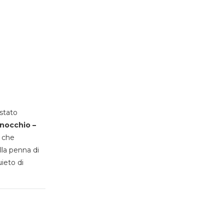
stato
inocchio –
, che
lla penna di
uieto di