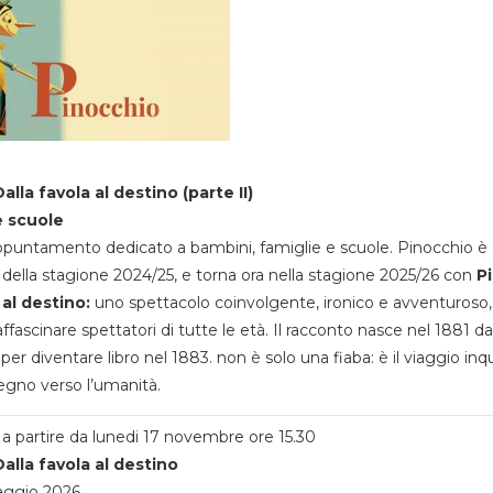
alla favola al destino (parte II)
e scuole
appuntamento dedicato a bambini, famiglie e scuole. Pinocchio è 
della stagione 2024/25, e torna ora nella stagione 2025/26 con
P
 al destino:
uno spettacolo coinvolgente, ironico e avventuroso
ffascinare spettatori di tutte le età. Il racconto nasce nel 1881 da
 per diventare libro nel 1883. non è solo una fiaba: è il viaggio inq
egno verso l’umanità.
a partire da lunedi 17 novembre ore 15.30
alla favola al destino
aggio 2026