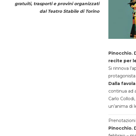
gratuiti, trasporti e provini organizzati
dal
Teatro Stabile di Torino
Pinocchio. D
recite per l
Si rinnova l’
protagonista 
Dalla favola
continua ad a
Carlo Collodi,
un’anima di l
Prenotazioni 
Pinocchio. D
febbraio – m