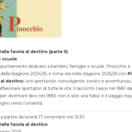
alla favola al destino (parte II)
e scuole
appuntamento dedicato a bambini, famiglie e scuole. Pinocchio è 
della stagione 2024/25, e torna ora nella stagione 2025/26 con
P
 al destino:
uno spettacolo coinvolgente, ironico e avventuroso
ffascinare spettatori di tutte le età. Il racconto nasce nel 1881 da
 per diventare libro nel 1883. non è solo una fiaba: è il viaggio inq
egno verso l’umanità.
a partire da lunedi 17 novembre ore 15.30
alla favola al destino
aggio 2026