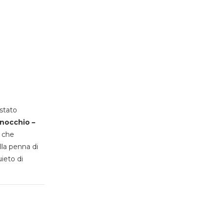
stato
inocchio –
, che
lla penna di
uieto di