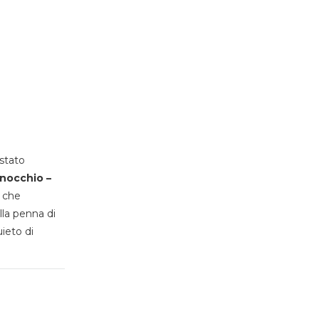
stato
inocchio –
, che
lla penna di
uieto di