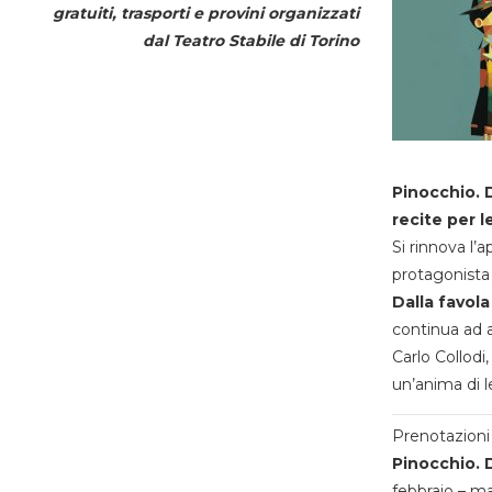
gratuiti, trasporti e provini organizzati
dal
Teatro Stabile di Torino
Pinocchio. D
recite per l
Si rinnova l’
protagonista 
Dalla favola
continua ad a
Carlo Collodi,
un’anima di l
Prenotazioni 
Pinocchio. D
febbraio – m