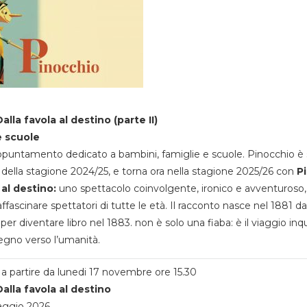
alla favola al destino (parte II)
e scuole
appuntamento dedicato a bambini, famiglie e scuole. Pinocchio è 
della stagione 2024/25, e torna ora nella stagione 2025/26 con
P
 al destino:
uno spettacolo coinvolgente, ironico e avventuroso
ffascinare spettatori di tutte le età. Il racconto nasce nel 1881 da
 per diventare libro nel 1883. non è solo una fiaba: è il viaggio inq
egno verso l’umanità.
a partire da lunedi 17 novembre ore 15.30
alla favola al destino
aggio 2026