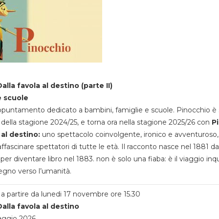
alla favola al destino (parte II)
e scuole
appuntamento dedicato a bambini, famiglie e scuole. Pinocchio è 
della stagione 2024/25, e torna ora nella stagione 2025/26 con
P
 al destino:
uno spettacolo coinvolgente, ironico e avventuroso
ffascinare spettatori di tutte le età. Il racconto nasce nel 1881 da
 per diventare libro nel 1883. non è solo una fiaba: è il viaggio inq
egno verso l’umanità.
a partire da lunedi 17 novembre ore 15.30
alla favola al destino
aggio 2026