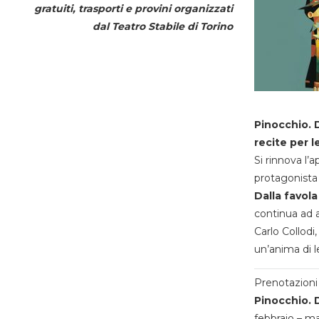
gratuiti, trasporti e provini organizzati
dal
Teatro Stabile di Torino
Pinocchio. D
recite per l
Si rinnova l’
protagonista 
Dalla favola
continua ad a
Carlo Collodi,
un’anima di l
Prenotazioni 
Pinocchio. D
febbraio – m