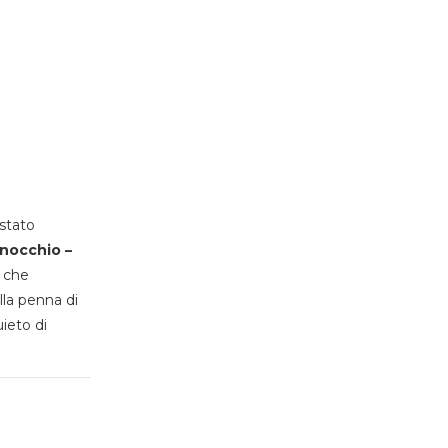
stato
inocchio –
, che
lla penna di
uieto di