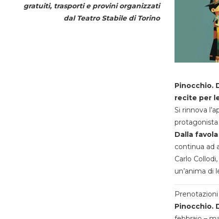
gratuiti, trasporti e provini organizzati
dal
Teatro Stabile di Torino
Pinocchio. D
recite per l
Si rinnova l’
protagonista 
Dalla favola
continua ad a
Carlo Collodi,
un’anima di l
Prenotazioni 
Pinocchio. D
febbraio – m