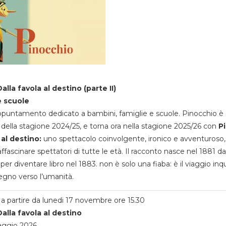
alla favola al destino (parte II)
e scuole
appuntamento dedicato a bambini, famiglie e scuole. Pinocchio è 
della stagione 2024/25, e torna ora nella stagione 2025/26 con
P
 al destino:
uno spettacolo coinvolgente, ironico e avventuroso
ffascinare spettatori di tutte le età. Il racconto nasce nel 1881 da
 per diventare libro nel 1883. non è solo una fiaba: è il viaggio inq
egno verso l’umanità.
a partire da lunedi 17 novembre ore 15.30
alla favola al destino
aggio 2026