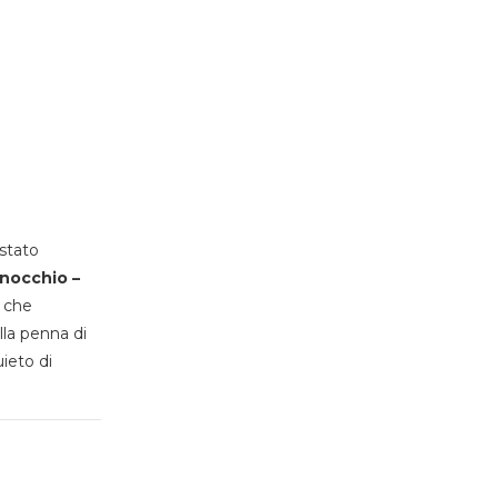
stato
inocchio –
, che
lla penna di
uieto di