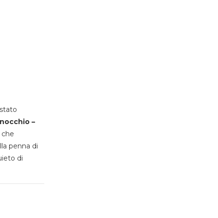
stato
inocchio –
, che
lla penna di
uieto di