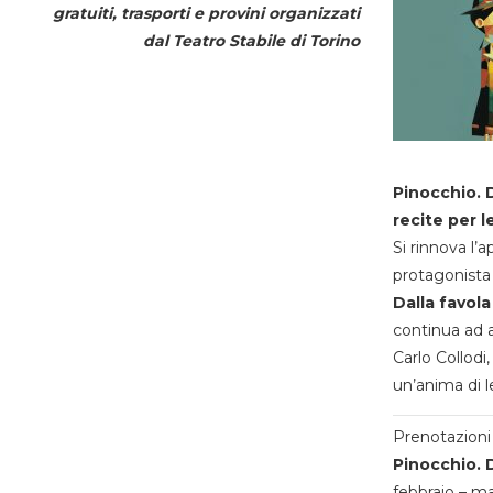
gratuiti, trasporti e provini organizzati
dal
Teatro Stabile di Torino
Pinocchio. D
recite per l
Si rinnova l’
protagonista 
Dalla favola
continua ad a
Carlo Collodi,
un’anima di l
Prenotazioni 
Pinocchio. D
febbraio – m