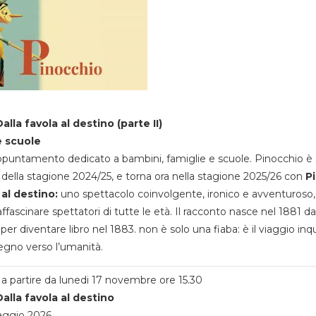
alla favola al destino (parte II)
e scuole
appuntamento dedicato a bambini, famiglie e scuole. Pinocchio è 
della stagione 2024/25, e torna ora nella stagione 2025/26 con
P
 al destino:
uno spettacolo coinvolgente, ironico e avventuroso
ffascinare spettatori di tutte le età. Il racconto nasce nel 1881 da
 per diventare libro nel 1883. non è solo una fiaba: è il viaggio inq
egno verso l’umanità.
a partire da lunedi 17 novembre ore 15.30
alla favola al destino
aggio 2026