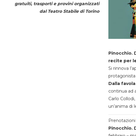
gratuiti, trasporti e provini organizzati
dal
Teatro Stabile di Torino
Pinocchio. D
recite per l
Si rinnova l’
protagonista 
Dalla favola
continua ad a
Carlo Collodi,
un’anima di l
Prenotazioni 
Pinocchio. D
febbraio – m