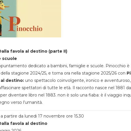
alla favola al destino (parte II)
e scuole
appuntamento dedicato a bambini, famiglie e scuole. Pinocchio è 
della stagione 2024/25, e torna ora nella stagione 2025/26 con
P
 al destino:
uno spettacolo coinvolgente, ironico e avventuroso
ffascinare spettatori di tutte le età. Il racconto nasce nel 1881 da
 per diventare libro nel 1883. non è solo una fiaba: è il viaggio inq
egno verso l’umanità.
a partire da lunedi 17 novembre ore 15.30
alla favola al destino
aggio 2026