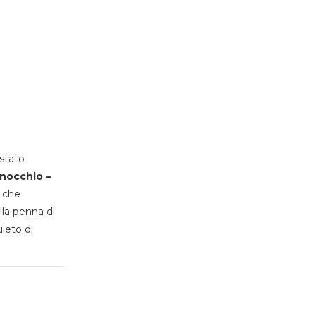
stato
inocchio –
, che
lla penna di
uieto di