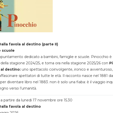
alla favola al destino (parte II)
e scuole
appuntamento dedicato a bambini, famiglie e scuole. Pinocchio è 
della stagione 2024/25, e torna ora nella stagione 2025/26 con
P
 al destino:
uno spettacolo coinvolgente, ironico e avventuroso
ffascinare spettatori di tutte le età. Il racconto nasce nel 1881 da
 per diventare libro nel 1883. non è solo una fiaba: è il viaggio inq
egno verso l’umanità.
a partire da lunedi 17 novembre ore 15.30
alla favola al destino
aggio 2026