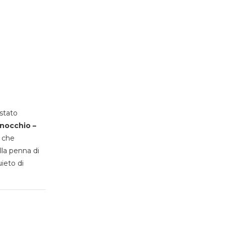
stato
inocchio –
, che
lla penna di
uieto di