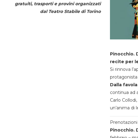
gratuiti, trasporti e provini organizzati
dal
Teatro Stabile di Torino
Pinocchio. D
recite per l
Si rinnova l’
protagonista 
Dalla favola
continua ad a
Carlo Collodi,
un’anima di l
Prenotazioni 
Pinocchio. D
febbraio – m