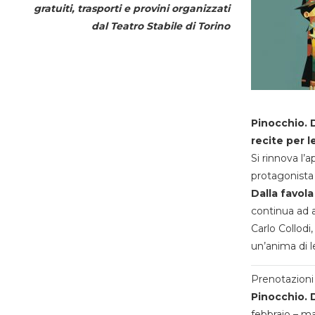
gratuiti, trasporti e provini organizzati
dal
Teatro Stabile di Torino
Pinocchio. D
recite per l
Si rinnova l’
protagonista 
Dalla favola
continua ad a
Carlo Collodi,
un’anima di l
Prenotazioni 
Pinocchio. D
febbraio – m