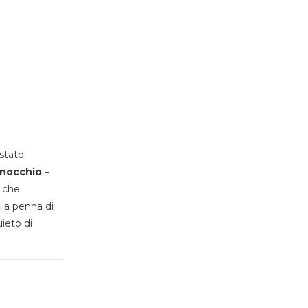
stato
inocchio –
, che
lla penna di
uieto di