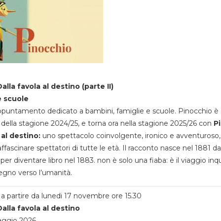
alla favola al destino (parte II)
e scuole
appuntamento dedicato a bambini, famiglie e scuole. Pinocchio è 
della stagione 2024/25, e torna ora nella stagione 2025/26 con
P
 al destino:
uno spettacolo coinvolgente, ironico e avventuroso
ffascinare spettatori di tutte le età. Il racconto nasce nel 1881 da
 per diventare libro nel 1883. non è solo una fiaba: è il viaggio inq
egno verso l’umanità.
a partire da lunedi 17 novembre ore 15.30
alla favola al destino
aggio 2026