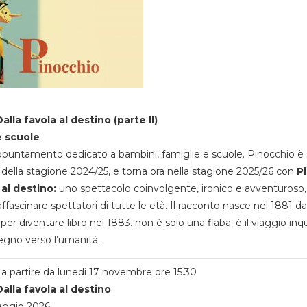
alla favola al destino (parte II)
e scuole
appuntamento dedicato a bambini, famiglie e scuole. Pinocchio è 
della stagione 2024/25, e torna ora nella stagione 2025/26 con
P
 al destino:
uno spettacolo coinvolgente, ironico e avventuroso
ffascinare spettatori di tutte le età. Il racconto nasce nel 1881 da
 per diventare libro nel 1883. non è solo una fiaba: è il viaggio inq
egno verso l’umanità.
a partire da lunedi 17 novembre ore 15.30
alla favola al destino
aggio 2026