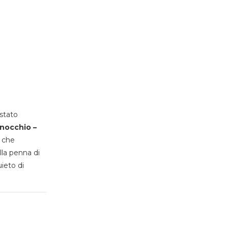
stato
inocchio –
, che
lla penna di
uieto di