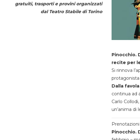
gratuiti, trasporti e provini organizzati
dal
Teatro Stabile di Torino
Pinocchio. D
recite per l
Si rinnova l’
protagonista 
Dalla favola
continua ad a
Carlo Collodi,
un’anima di l
Prenotazioni 
Pinocchio. D
febbraio – m