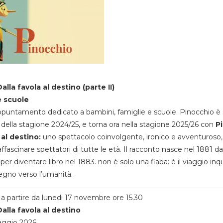
alla favola al destino (parte II)
e scuole
appuntamento dedicato a bambini, famiglie e scuole. Pinocchio è 
della stagione 2024/25, e torna ora nella stagione 2025/26 con
P
 al destino:
uno spettacolo coinvolgente, ironico e avventuroso
ffascinare spettatori di tutte le età. Il racconto nasce nel 1881 da
 per diventare libro nel 1883. non è solo una fiaba: è il viaggio inq
egno verso l’umanità.
a partire da lunedi 17 novembre ore 15.30
alla favola al destino
aggio 2026