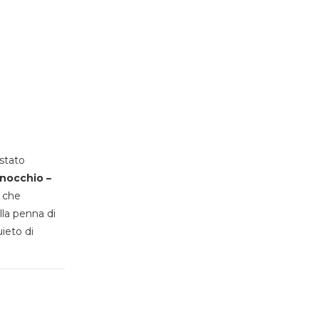
stato
inocchio –
, che
lla penna di
uieto di