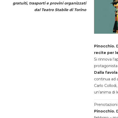
gratuiti, trasporti e provini organizzati
dal
Teatro Stabile di Torino
Pinocchio. D
recite per l
Si rinnova l’
protagonista 
Dalla favola
continua ad a
Carlo Collodi,
un’anima di l
Prenotazioni 
Pinocchio. D
febbraio – m