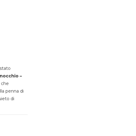
stato
inocchio –
, che
lla penna di
uieto di