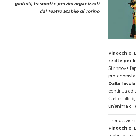
gratuiti, trasporti e provini organizzati
dal
Teatro Stabile di Torino
Pinocchio. D
recite per l
Si rinnova l’
protagonista 
Dalla favola
continua ad a
Carlo Collodi,
un’anima di l
Prenotazioni 
Pinocchio. D
febbraio – m