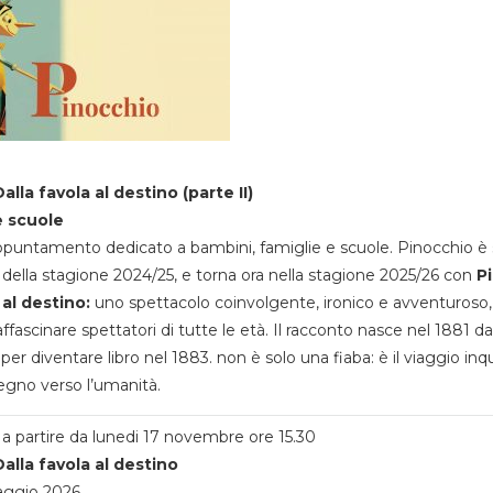
alla favola al destino (parte II)
e scuole
appuntamento dedicato a bambini, famiglie e scuole. Pinocchio è 
della stagione 2024/25, e torna ora nella stagione 2025/26 con
P
 al destino:
uno spettacolo coinvolgente, ironico e avventuroso
ffascinare spettatori di tutte le età. Il racconto nasce nel 1881 da
 per diventare libro nel 1883. non è solo una fiaba: è il viaggio inq
egno verso l’umanità.
a partire da lunedi 17 novembre ore 15.30
alla favola al destino
aggio 2026