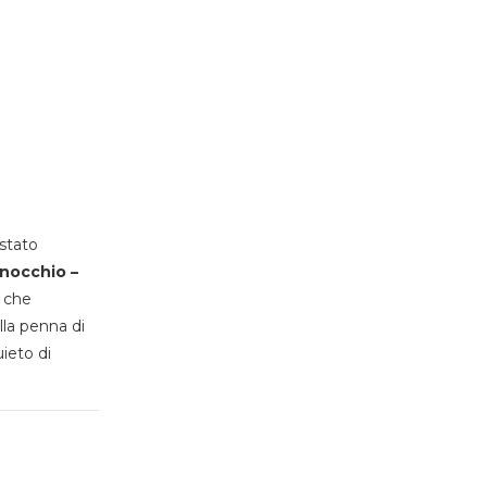
stato
inocchio –
, che
lla penna di
uieto di