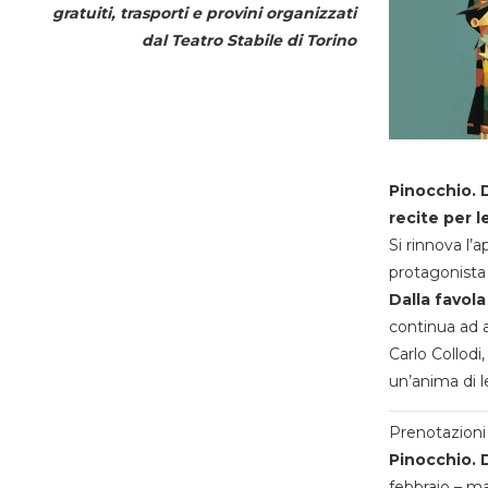
gratuiti, trasporti e provini organizzati
dal
Teatro Stabile di Torino
Pinocchio. D
recite per l
Si rinnova l’
protagonista 
Dalla favola
continua ad a
Carlo Collodi,
un’anima di l
Prenotazioni 
Pinocchio. D
febbraio – m