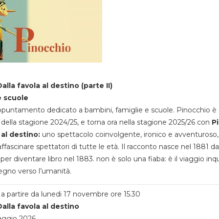
alla favola al destino (parte II)
e scuole
appuntamento dedicato a bambini, famiglie e scuole. Pinocchio è 
della stagione 2024/25, e torna ora nella stagione 2025/26 con
P
 al destino:
uno spettacolo coinvolgente, ironico e avventuroso
ffascinare spettatori di tutte le età. Il racconto nasce nel 1881 da
 per diventare libro nel 1883. non è solo una fiaba: è il viaggio inq
egno verso l’umanità.
a partire da lunedi 17 novembre ore 15.30
alla favola al destino
aggio 2026